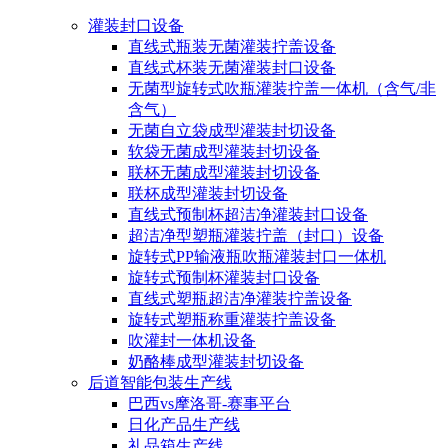
灌装封口设备
直线式瓶装无菌灌装拧盖设备
直线式杯装无菌灌装封口设备
无菌型旋转式吹瓶灌装拧盖一体机（含气/非
含气）
无菌自立袋成型灌装封切设备
软袋无菌成型灌装封切设备
联杯无菌成型灌装封切设备
联杯成型灌装封切设备
直线式预制杯超洁净灌装封口设备
超洁净型塑瓶灌装拧盖（封口）设备
旋转式PP输液瓶吹瓶灌装封口一体机
旋转式预制杯灌装封口设备
直线式塑瓶超洁净灌装拧盖设备
旋转式塑瓶称重灌装拧盖设备
吹灌封一体机设备
奶酪棒成型灌装封切设备
后道智能包装生产线
巴西vs摩洛哥-赛事平台
日化产品生产线
礼品箱生产线