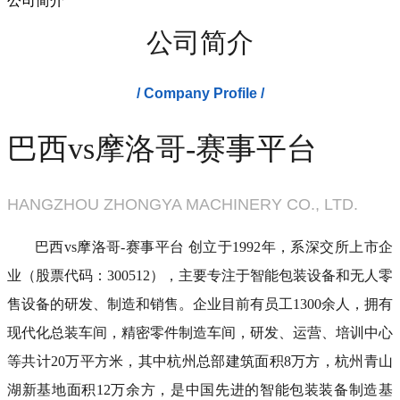
公司简介
公司简介
/ Company Profile /
巴西vs摩洛哥-赛事平台
HANGZHOU ZHONGYA MACHINERY CO., LTD.
巴西vs摩洛哥-赛事平台 创立于1992年，系深交所上市企
业（股票代码：300512），主要专注于智能包装设备和无人零
售设备的研发、制造和销售。企业目前有员工1300余人，拥有
现代化总装车间，精密零件制造车间，研发、运营、培训中心
等共计20万平方米，其中杭州总部建筑面积8万方，杭州青山
湖新基地面积12万余方，是中国先进的智能包装装备制造基