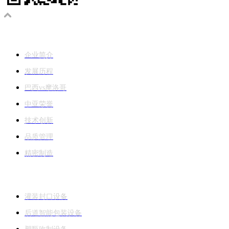
关于中亚
企业简介
发展历程
巴西vs摩洛哥
中亚荣誉
技术创新
品质管理
精密制造
产品与解决方案
灌装封口设备
后道智能包装设备