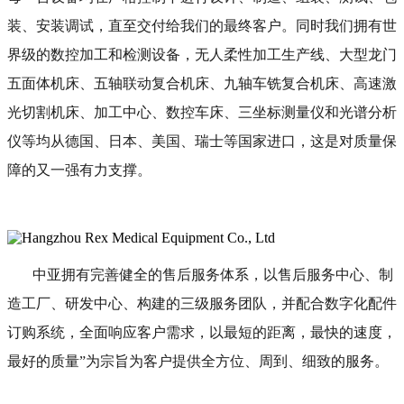
装、安装调试，直至交付给我们的最终客户。同时我们拥有世
界级的数控加工和检测设备，无人柔性加工生产线、大型龙门
五面体机床、五轴联动复合机床、九轴车铣复合机床、高速激
光切割机床、加工中心、数控车床、三坐标测量仪和光谱分析
仪等均从德国、日本、美国、瑞士等国家进口，这是对质量保
障的又一强有力支撑。
中亚拥有完善健全的售后服务体系，以售后服务中心、制
造工厂、研发中心、构建的三级服务团队，并配合数字化配件
订购系统，全面响应客户需求，以最短的距离，最快的速度，
最好的质量”为宗旨为客户提供全方位、周到、细致的服务。