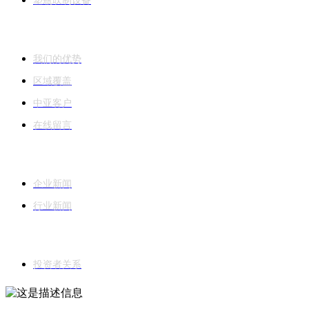
塑瓶吹制设备
销售与服务
我们的优势
区域覆盖
中亚客户
在线留言
新闻与媒体
企业新闻
行业新闻
投资者关系
投资者关系