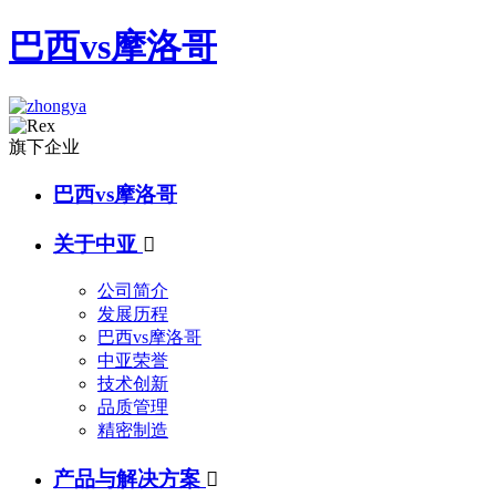
巴西vs摩洛哥
旗下企业
巴西vs摩洛哥
关于中亚

公司简介
发展历程
巴西vs摩洛哥
中亚荣誉
技术创新
品质管理
精密制造
产品与解决方案
