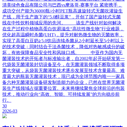
清美绿色食品有限公司与巴西vs摩洛哥-赛事平台 紧密携手，
成功交付产能为36000瓶/小时PET瓶高速旋转式无菌吹灌旋生
产线，用于生产旗下的“5.0醇豆浆”，开创了国产旋转式无菌
线在中性饮料领域应用的先河。 该生产线针对如何解决
在生产过程中植物高蛋白饮易滋生“高抗性微生物”行业难题，
优化超高温瞬时杀菌(UHT)，提升对耐热微生物的灭菌效率，
实现了高蛋白豆奶≧5.0饮品连续杀菌从2小时延长至5小时以上
的技术突破；同时结合干法杀菌技术，降低对热敏感成分的破
坏，有效保障食品安全性和风味口感。 中亚作为国内无
菌灌装技术的开拓者与标准输出者，自2002年起开始研发第一
代袋装无菌灌装封切设备至今，在无菌灌装领域不断取得多项
重大突破，从袋装无菌灌装技术逐步发展至技术含量最高、难
度最大的瓶装无菌灌装技术，现已成为全球范围内唯一一家具
备六种无菌灌装设备研发制造能力的企业，已然在世界无菌灌
装生产线领域占据重要位置。未来将继续聚焦全球前沿的包装
技术，推动行业向“高效、智能、可持续发展”的方向稳步前
行。
30
2026-03