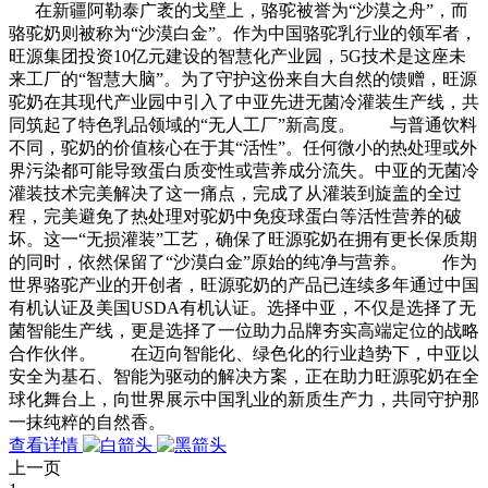
在新疆阿勒泰广袤的戈壁上，骆驼被誉为“沙漠之舟”，而
骆驼奶则被称为“沙漠白金”。作为中国骆驼乳行业的领军者，
旺源集团投资10亿元建设的智慧化产业园，5G技术是这座未
来工厂的“智慧大脑”。为了守护这份来自大自然的馈赠，旺源
驼奶在其现代产业园中引入了中亚先进无菌冷灌装生产线，共
同筑起了特色乳品领域的“无人工厂”新高度。 与普通饮料
不同，驼奶的价值核心在于其“活性”。任何微小的热处理或外
界污染都可能导致蛋白质变性或营养成分流失。中亚的无菌冷
灌装技术完美解决了这一痛点，完成了从灌装到旋盖的全过
程，完美避免了热处理对驼奶中免疫球蛋白等活性营养的破
坏。这一“无损灌装”工艺，确保了旺源驼奶在拥有更长保质期
的同时，依然保留了“沙漠白金”原始的纯净与营养。 作为
世界骆驼产业的开创者，旺源驼奶的产品已连续多年通过中国
有机认证及美国USDA有机认证。选择中亚，不仅是选择了无
菌智能生产线，更是选择了一位助力品牌夯实高端定位的战略
合作伙伴。 在迈向智能化、绿色化的行业趋势下，中亚以
安全为基石、智能为驱动的解决方案，正在助力旺源驼奶在全
球化舞台上，向世界展示中国乳业的新质生产力，共同守护那
一抹纯粹的自然香。
查看详情
上一页