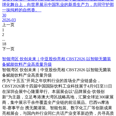
球化舞台上，向世界展示中国乳业的新质生产力，共同守护那
一抹纯粹的自然香。
30
2026-03
上一页
1
2
...
18
下一页
智领湾区 饮创未来｜中亚股份亮相 CBST2026 以智能无菌装
备赋能饮料产业高质量升级
智领湾区 饮创未来｜中亚股份亮相 CBST2026 以智能无菌装
备赋能饮料产业高质量升级
作为“十五五”开局之年饮料行业的首场全产业链盛会，
CBST2026第十四届中国国际饮料工业科技展于4月9日至11日
在深圳会展中心隆重举行。本届展会以“品牌展会·饮领创
新”为主题，立足粤港澳大湾区战略高地，汇聚全球近300家展
商，集中展示千余件覆盖全产业链的前沿展品。巴西vs摩洛
哥-赛事平台 携无菌灌装、智能包装、数字化工厂等创新成果
亮相展会，与国内外行业同仁共话产业变革新趋势，共寻高质