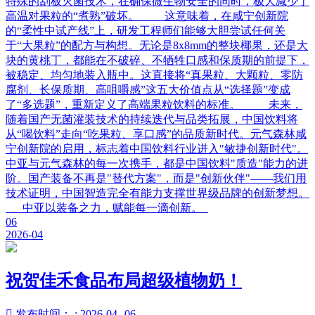
特殊的刮板灭菌技术，在确保微生物安全的同时，极大减少了
高温对果粒的“煮熟”破坏。 这意味着，在咸宁创新院
的“柔性中试产线”上，研发工程师们能够大胆尝试任何关
于“大果粒”的配方与构想。无论是8x8mm的整块椰果，还是大
块的黄桃丁，都能在不破碎、不牺牲口感和保质期的前提下，
被稳定、均匀地装入瓶中。这直接将“真果粒、大颗粒、零防
腐剂、长保质期、高咀嚼感”这五大价值点从“选择题”变成
了“多选题”，重新定义了高端果粒饮料的标准。 未来，
随着国产无菌灌装技术的持续迭代与品类拓展，中国饮料将
从“喝饮料”走向“吃果粒、享口感”的品质新时代。元气森林咸
宁创新院的启用，标志着中国饮料行业进入"敏捷创新时代"。
中亚与元气森林的每一次携手，都是中国饮料"质造"能力的进
阶。国产装备不再是"替代方案"，而是"创新伙伴"——我们用
技术证明，中国智造完全有能力支撑世界级品牌的创新梦想。
中亚以装备之力，赋能每一滴创新。
06
2026-04
祝贺佳禾食品布局超级植物奶！

发布时间： : 2026-04--06