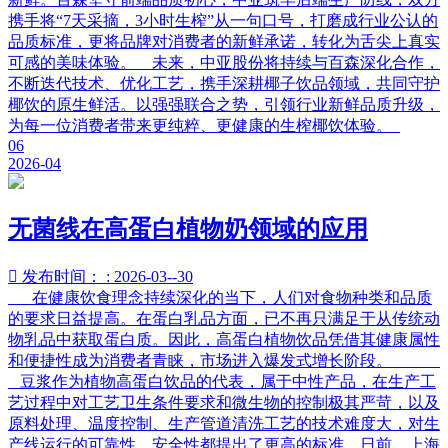
携手将“7天采摘，3小时生榨”从一句口号，打磨成行业公认的
品质标准，更将品牌对消费者的新鲜承诺，转化为舌尖上真实
可感的美味体验。 未来，中亚股份将持续与百森深化合作，
不断迭代技术、优化工艺，携手深耕椰子饮品领域，共同守护
椰饮的原生鲜活。以强强联合之势，引领行业新鲜品质升级，
为每一位消费者带来更纯粹、更健康的生榨椰饮体验。
06
2026-04
无菌线在高蛋白植物奶领域的应用

发布时间： : 2026-03--30
在健康饮食理念持续深化的当下，人们对食物种类和品质
的要求日益提高。在蛋白乳品方面，已不再只满足于从传统动
物乳品中获取蛋白质。因此，高蛋白植物饮品凭借其健康属性
和便捷性成为消费者青睐，市场进入爆发式增长阶段。
豆浆作为植物高蛋白饮品的代表，属于中性产品，在生产工
艺过程中对工艺卫生条件要求和微生物的控制极其严苛，以及
原料处理、温度控制、生产管道清洗工艺的技术难度大，对生
产线运行的可靠性、安全性都提出了更高的标准。日前，上海