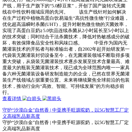
产线，用于生产旗下的“5.0醇豆浆”，开创了国产旋转式无菌
线在中性饮料领域应用的先河。 该生产线针对如何解决
在生产过程中植物高蛋白饮易滋生“高抗性微生物”行业难题，
优化超高温瞬时杀菌(UHT)，提升对耐热微生物的灭菌效率，
实现了高蛋白豆奶≧5.0饮品连续杀菌从2小时延长至5小时以上
的技术突破；同时结合干法杀菌技术，降低对热敏感成分的破
坏，有效保障食品安全性和风味口感。 中亚作为国内无
菌灌装技术的开拓者与标准输出者，自2002年起开始研发第一
代袋装无菌灌装封切设备至今，在无菌灌装领域不断取得多项
重大突破，从袋装无菌灌装技术逐步发展至技术含量最高、难
度最大的瓶装无菌灌装技术，现已成为全球范围内唯一一家具
备六种无菌灌装设备研发制造能力的企业，已然在世界无菌灌
装生产线领域占据重要位置。未来将继续聚焦全球前沿的包装
技术，推动行业向“高效、智能、可持续发展”的方向稳步前
行。
查看详情
守护“沙漠白金”自然香 | 中亚携手旺源驼奶，以5G智慧工厂定
义高端乳品新高度
守护“沙漠白金”自然香 | 中亚携手旺源驼奶，以5G智慧工厂定
义高端乳品新高度