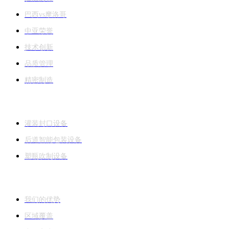
巴西vs摩洛哥
中亚荣誉
技术创新
品质管理
精密制造
产品与解决方案
灌装封口设备
后道智能包装设备
塑瓶吹制设备
销售与服务
我们的优势
区域覆盖