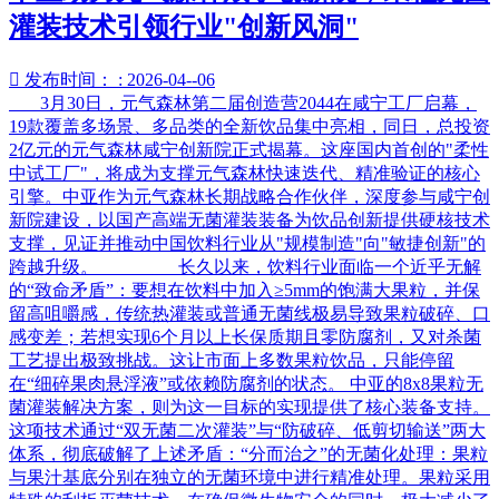
灌装技术引领行业"创新风洞"

发布时间： : 2026-04--06
3月30日，元气森林第二届创造营2044在咸宁工厂启幕，
19款覆盖多场景、多品类的全新饮品集中亮相，同日，总投资
2亿元的元气森林咸宁创新院正式揭幕。这座国内首创的"柔性
中试工厂"，将成为支撑元气森林快速迭代、精准验证的核心
引擎。中亚作为元气森林长期战略合作伙伴，深度参与咸宁创
新院建设，以国产高端无菌灌装装备为饮品创新提供硬核技术
支撑，见证并推动中国饮料行业从"规模制造"向"敏捷创新"的
跨越升级。 长久以来，饮料行业面临一个近乎无解
的“致命矛盾”：要想在饮料中加入≥5mm的饱满大果粒，并保
留高咀嚼感，传统热灌装或普通无菌线极易导致果粒破碎、口
感变差；若想实现6个月以上长保质期且零防腐剂，又对杀菌
工艺提出极致挑战。这让市面上多数果粒饮品，只能停留
在“细碎果肉悬浮液”或依赖防腐剂的状态。 中亚的8x8果粒无
菌灌装解决方案，则为这一目标的实现提供了核心装备支持。
这项技术通过“双无菌二次灌装”与“防破碎、低剪切输送”两大
体系，彻底破解了上述矛盾：“分而治之”的无菌化处理：果粒
与果汁基底分别在独立的无菌环境中进行精准处理。果粒采用