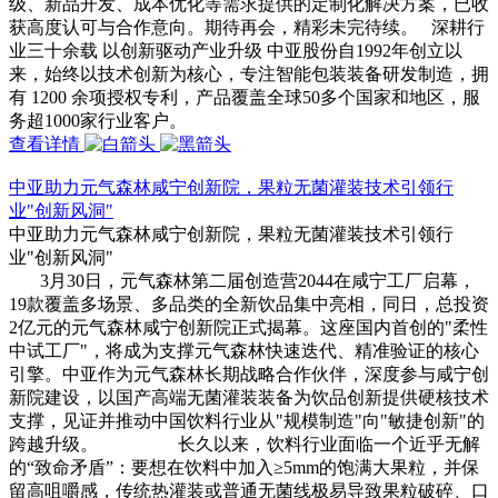
级、新品开发、成本优化等需求提供的定制化解决方案，已收
获高度认可与合作意向。期待再会，精彩未完待续。 深耕行
业三十余载 以创新驱动产业升级 中亚股份自1992年创立以
来，始终以技术创新为核心，专注智能包装装备研发制造，拥
有 1200 余项授权专利，产品覆盖全球50多个国家和地区，服
务超1000家行业客户。
查看详情
中亚助力元气森林咸宁创新院，果粒无菌灌装技术引领行
业"创新风洞"
中亚助力元气森林咸宁创新院，果粒无菌灌装技术引领行
业"创新风洞"
3月30日，元气森林第二届创造营2044在咸宁工厂启幕，
19款覆盖多场景、多品类的全新饮品集中亮相，同日，总投资
2亿元的元气森林咸宁创新院正式揭幕。这座国内首创的"柔性
中试工厂"，将成为支撑元气森林快速迭代、精准验证的核心
引擎。中亚作为元气森林长期战略合作伙伴，深度参与咸宁创
新院建设，以国产高端无菌灌装装备为饮品创新提供硬核技术
支撑，见证并推动中国饮料行业从"规模制造"向"敏捷创新"的
跨越升级。 长久以来，饮料行业面临一个近乎无解
的“致命矛盾”：要想在饮料中加入≥5mm的饱满大果粒，并保
留高咀嚼感，传统热灌装或普通无菌线极易导致果粒破碎、口