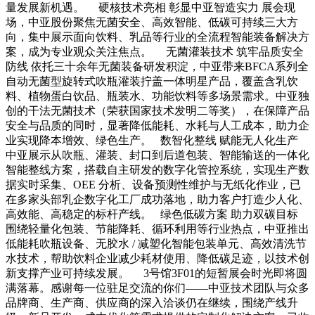
量发展新机遇。 硬核技术亮相 彰显中亚智造实力 展会现
场，中亚股份聚焦无菌安全、高效智能、低碳可持续三大方
向，集中展示面向饮料、乳品等行业的全流程智能装备解决方
案，成为专业观众关注焦点。 无菌灌装技术 筑牢品质安全
防线 依托三十余年无菌装备研发积淀，中亚带来BFCA系列全
自动无菌型旋转式吹瓶灌装拧盖一体明星产品，覆盖含乳饮
料、植物蛋白饮品、瓶装水、功能饮料等多场景需求。中亚独
创的干法无菌技术（荣获国家技术发明二等奖），在保障产品
安全与品质的同时，显著降低能耗、水耗与人工成本，助力企
业实现降本增效、绿色生产。 数智化整线 赋能无人化生产
中亚展示从吹瓶、灌装、封口到后道包装、智能输送的一体化
智能整线方案，搭载自主研发的数字化管控系统，实现生产数
据实时采集、OEE 分析、设备预测性维护与无纸化作业，已
在多家头部乳企数字化工厂成功落地，助力客户打造少人化、
高效能、高稳定的标杆产线。 绿色低碳方案 助力双碳目标
围绕轻量化包装、节能降耗、循环利用等行业热点，中亚推出
低能耗吹瓶设备、无胶水 / 减塑化智能包装单元、高效清洗节
水技术，帮助饮料企业减少耗材使用、降低碳足迹，以技术创
新支撑产业可持续发展。 3号馆3F01的短暂展会时光即将圆
满落幕。感谢每一位驻足交流的你们——中亚技术团队与众多
品牌商、生产商、供应商的深入洽谈仍在继续，围绕产线升