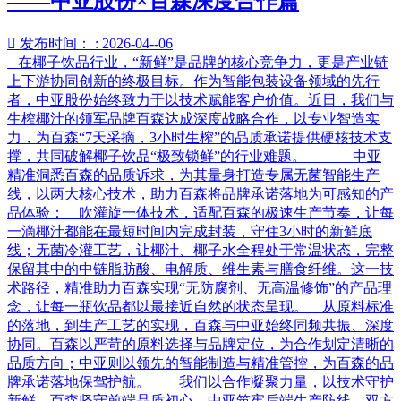
——中亚股份×百森深度合作篇

发布时间： : 2026-04--06
在椰子饮品行业，“新鲜”是品牌的核心竞争力，更是产业链
上下游协同创新的终极目标。作为智能包装设备领域的先行
者，中亚股份始终致力于以技术赋能客户价值。近日，我们与
生榨椰汁的领军品牌百森达成深度战略合作，以专业智造实
力，为百森“7天采摘，3小时生榨”的品质承诺提供硬核技术支
撑，共同破解椰子饮品“极致锁鲜”的行业难题。 中亚
精准洞悉百森的品质诉求，为其量身打造专属无菌智能生产
线，以两大核心技术，助力百森将品牌承诺落地为可感知的产
品体验： 吹灌旋一体技术，适配百森的极速生产节奏，让每
一滴椰汁都能在最短时间内完成封装，守住3小时的新鲜底
线；无菌冷灌工艺，让椰汁、椰子水全程处于常温状态，完整
保留其中的中链脂肪酸、电解质、维生素与膳食纤维。这一技
术路径，精准助力百森实现“无防腐剂、无高温修饰”的产品理
念，让每一瓶饮品都以最接近自然的状态呈现。 从原料标准
的落地，到生产工艺的实现，百森与中亚始终同频共振、深度
协同。百森以严苛的原料选择与品牌定位，为合作划定清晰的
品质方向；中亚则以领先的智能制造与精准管控，为百森的品
牌承诺落地保驾护航。 我们以合作凝聚力量，以技术守护
新鲜。百森坚守前端品质初心，中亚筑牢后端生产防线，双方