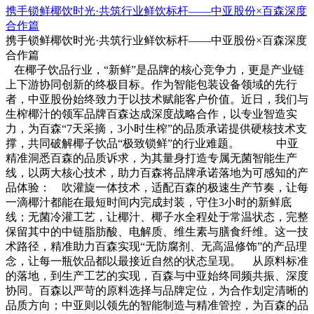
携手锁鲜椰饮时光·共筑行业鲜饮标杆——中亚股份×百森深度
合作篇
携手锁鲜椰饮时光·共筑行业鲜饮标杆——中亚股份×百森深度
合作篇
在椰子饮品行业，“新鲜”是品牌的核心竞争力，更是产业链
上下游协同创新的终极目标。作为智能包装设备领域的先行
者，中亚股份始终致力于以技术赋能客户价值。近日，我们与
生榨椰汁的领军品牌百森达成深度战略合作，以专业智造实
力，为百森“7天采摘，3小时生榨”的品质承诺提供硬核技术支
撑，共同破解椰子饮品“极致锁鲜”的行业难题。 中亚
精准洞悉百森的品质诉求，为其量身打造专属无菌智能生产
线，以两大核心技术，助力百森将品牌承诺落地为可感知的产
品体验： 吹灌旋一体技术，适配百森的极速生产节奏，让每
一滴椰汁都能在最短时间内完成封装，守住3小时的新鲜底
线；无菌冷灌工艺，让椰汁、椰子水全程处于常温状态，完整
保留其中的中链脂肪酸、电解质、维生素与膳食纤维。这一技
术路径，精准助力百森实现“无防腐剂、无高温修饰”的产品理
念，让每一瓶饮品都以最接近自然的状态呈现。 从原料标准
的落地，到生产工艺的实现，百森与中亚始终同频共振、深度
协同。百森以严苛的原料选择与品牌定位，为合作划定清晰的
品质方向；中亚则以领先的智能制造与精准管控，为百森的品