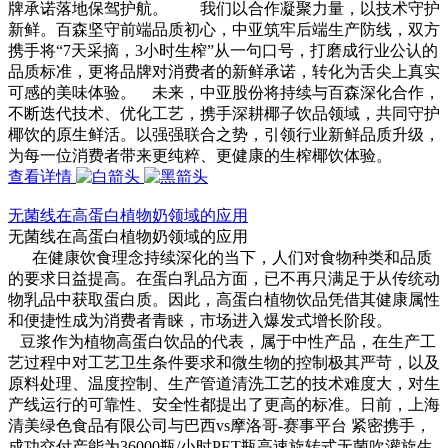
牌承诺落地保驾护航。 我们以合作凝聚力量，以技术守护
新鲜。百森坚守前端品质初心，中亚筑牢后端生产防线，双方
携手将“7天采摘，3小时生榨”从一句口号，打磨成行业公认的
品质标准，更将品牌对消费者的新鲜承诺，转化为舌尖上真实
可感的美味体验。 未来，中亚股份将持续与百森深化合作，
不断迭代技术、优化工艺，携手深耕椰子饮品领域，共同守护
椰饮的原生鲜活。以强强联合之势，引领行业新鲜品质升级，
为每一位消费者带来更纯粹、更健康的生榨椰饮体验。
查看详情
无菌线在高蛋白植物奶领域的应用
无菌线在高蛋白植物奶领域的应用
在健康饮食理念持续深化的当下，人们对食物种类和品质
的要求日益提高。在蛋白乳品方面，已不再只满足于从传统动
物乳品中获取蛋白质。因此，高蛋白植物饮品凭借其健康属性
和便捷性成为消费者青睐，市场进入爆发式增长阶段。
豆浆作为植物高蛋白饮品的代表，属于中性产品，在生产工
艺过程中对工艺卫生条件要求和微生物的控制极其严苛，以及
原料处理、温度控制、生产管道清洗工艺的技术难度大，对生
产线运行的可靠性、安全性都提出了更高的标准。日前，上海
清美绿色食品有限公司与巴西vs摩洛哥-赛事平台 紧密携手，
成功交付产能为36000瓶/小时PET瓶高速旋转式无菌吹灌旋生