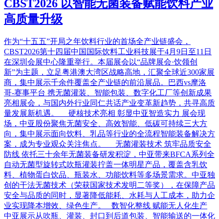
CBST2026 以智能无菌装备赋能饮料产业
高质量升级
作为“十五五”开局之年饮料行业的首场全产业链盛会，
CBST2026第十四届中国国际饮料工业科技展于4月9日至11日
在深圳会展中心隆重举行。本届展会以“品牌展会·饮领创
新”为主题，立足粤港澳大湾区战略高地，汇聚全球近300家展
商，集中展示千余件覆盖全产业链的前沿展品。巴西vs摩洛
哥-赛事平台 携无菌灌装、智能包装、数字化工厂等创新成果
亮相展会，与国内外行业同仁共话产业变革新趋势，共寻高质
量发展新机遇。 硬核技术亮相 彰显中亚智造实力 展会现
场，中亚股份聚焦无菌安全、高效智能、低碳可持续三大方
向，集中展示面向饮料、乳品等行业的全流程智能装备解决方
案，成为专业观众关注焦点。 无菌灌装技术 筑牢品质安全
防线 依托三十余年无菌装备研发积淀，中亚带来BFCA系列全
自动无菌型旋转式吹瓶灌装拧盖一体明星产品，覆盖含乳饮
料、植物蛋白饮品、瓶装水、功能饮料等多场景需求。中亚独
创的干法无菌技术（荣获国家技术发明二等奖），在保障产品
安全与品质的同时，显著降低能耗、水耗与人工成本，助力企
业实现降本增效、绿色生产。 数智化整线 赋能无人化生产
中亚展示从吹瓶、灌装、封口到后道包装、智能输送的一体化