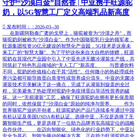
守护“沙漠白金”自然香 | 中亚携手旺源驼
奶，以5G智慧工厂定义高端乳品新高度

发布时间： : 2026-03--30
在新疆阿勒泰广袤的戈壁上，骆驼被誉为“沙漠之舟”，而
骆驼奶则被称为“沙漠白金”。作为中国骆驼乳行业的领军者，
旺源集团投资10亿元建设的智慧化产业园，5G技术是这座未
来工厂的“智慧大脑”。为了守护这份来自大自然的馈赠，旺源
驼奶在其现代产业园中引入了中亚先进无菌冷灌装生产线，共
同筑起了特色乳品领域的“无人工厂”新高度。 与普通饮料
不同，驼奶的价值核心在于其“活性”。任何微小的热处理或外
界污染都可能导致蛋白质变性或营养成分流失。中亚的无菌冷
灌装技术完美解决了这一痛点，完成了从灌装到旋盖的全过
程，完美避免了热处理对驼奶中免疫球蛋白等活性营养的破
坏。这一“无损灌装”工艺，确保了旺源驼奶在拥有更长保质期
的同时，依然保留了“沙漠白金”原始的纯净与营养。 作为
世界骆驼产业的开创者，旺源驼奶的产品已连续多年通过中国
有机认证及美国USDA有机认证。选择中亚，不仅是选择了无
菌智能生产线，更是选择了一位助力品牌夯实高端定位的战略
合作伙伴。 在迈向智能化、绿色化的行业趋势下，中亚以
安全为基石、智能为驱动的解决方案，正在助力旺源驼奶在全