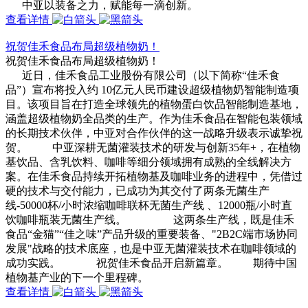
中亚以装备之力，赋能每一滴创新。
查看详情
祝贺佳禾食品布局超级植物奶！
祝贺佳禾食品布局超级植物奶！
近日，佳禾食品工业股份有限公司（以下简称“佳禾食
品”）宣布将投入约 10亿元人民币建设超级植物奶智能制造项
目。该项目旨在打造全球领先的植物蛋白饮品智能制造基地，
涵盖超级植物奶全品类的生产。作为佳禾食品在智能包装领域
的长期技术伙伴，中亚对合作伙伴的这一战略升级表示诚挚祝
贺。 中亚深耕无菌灌装技术的研发与创新35年+，在植物
基饮品、含乳饮料、咖啡等细分领域拥有成熟的全线解决方
案。在佳禾食品持续开拓植物基及咖啡业务的进程中，凭借过
硬的技术与交付能力，已成功为其交付了两条无菌生产
线-50000杯/小时浓缩咖啡联杯无菌生产线 、12000瓶/小时直
饮咖啡瓶装无菌生产线。 这两条生产线，既是佳禾
食品“金猫”“佳之味”产品升级的重要装备、"2B2C端市场协同
发展"战略的技术底座，也是中亚无菌灌装技术在咖啡领域的
成功实践。 祝贺佳禾食品开启新篇章。 期待中国
植物基产业的下一个里程碑。
查看详情