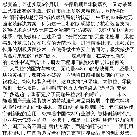
感变差；若想实现6个月以上长保质期且零防腐剂，又对杀菌
工艺提出极致挑战。这让市面上多数果粒饮品，只能停留
在“细碎果肉悬浮液”或依赖防腐剂的状态。 中亚的8x8果粒无
菌灌装解决方案，则为这一目标的实现提供了核心装备支持。
这项技术通过“双无菌二次灌装”与“防破碎、低剪切输送”两大
体系，彻底破解了上述矛盾：“分而治之”的无菌化处理：果粒
与果汁基底分别在独立的无菌环境中进行精准处理。果粒采用
特殊的刮板灭菌技术，在确保微生物安全的同时，极大减少了
高温对果粒的“煮熟”破坏。 这意味着，在咸宁创新院
的“柔性中试产线”上，研发工程师们能够大胆尝试任何关
于“大果粒”的配方与构想。无论是8x8mm的整块椰果，还是大
块的黄桃丁，都能在不破碎、不牺牲口感和保质期的前提下，
被稳定、均匀地装入瓶中。这直接将“真果粒、大颗粒、零防
腐剂、长保质期、高咀嚼感”这五大价值点从“选择题”变成
了“多选题”，重新定义了高端果粒饮料的标准。 未来，
随着国产无菌灌装技术的持续迭代与品类拓展，中国饮料将
从“喝饮料”走向“吃果粒、享口感”的品质新时代。元气森林咸
宁创新院的启用，标志着中国饮料行业进入"敏捷创新时代"。
中亚与元气森林的每一次携手，都是中国饮料"质造"能力的进
阶。国产装备不再是"替代方案"，而是"创新伙伴"——我们用
技术证明，中国智造完全有能力支撑世界级品牌的创新梦想。