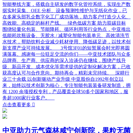
智能整线方案，搭载自主研发的数字化管控系统，实现生产数
据实时采集、OEE 分析、设备预测性维护与无纸化作业，已
在多家头部乳企数字化工厂成功落地，助力客户打造少人化、
高效能、高稳定的标杆产线。 绿色低碳方案 助力双碳目标
围绕轻量化包装、节能降耗、循环利用等行业热点，中亚推出
低能耗吹瓶设备、无胶水 / 减塑化智能包装单元、高效清洗节
水技术，帮助饮料企业减少耗材使用、降低碳足迹，以技术创
新支撑产业可持续发展。 3号馆3F01的短暂展会时光即将圆
满落幕。感谢每一位驻足交流的你们——中亚技术团队与众多
品牌商、生产商、供应商的深入洽谈仍在继续，围绕产线升
级、新品开发、成本优化等需求提供的定制化解决方案，已收
获高度认可与合作意向。期待再会，精彩未完待续。 深耕行
业三十余载 以创新驱动产业升级 中亚股份自1992年创立以
来，始终以技术创新为核心，专注智能包装装备研发制造，拥
有 1200 余项授权专利，产品覆盖全球50多个国家和地区，服
务超1000家行业客户。
点击查看更多

中亚助力元气森林咸宁创新院，果粒无菌