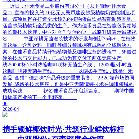
近日，佳禾食品工业股份有限公司（以下简称“佳禾食
品”）宣布将投入约 10亿元人民币建设超级植物奶智能制造项
目。该项目旨在打造全球领先的植物蛋白饮品智能制造基地，
涵盖超级植物奶全品类的生产。作为佳禾食品在智能包装领域
的长期技术伙伴，中亚对合作伙伴的这一战略升级表示诚挚祝
贺。 中亚深耕无菌灌装技术的研发与创新35年+，在植物
基饮品、含乳饮料、咖啡等细分领域拥有成熟的全线解决方
案。在佳禾食品持续开拓植物基及咖啡业务的进程中，凭借过
硬的技术与交付能力，已成功为其交付了两条无菌生产
线-50000杯/小时浓缩咖啡联杯无菌生产线 、12000瓶/小时直
饮咖啡瓶装无菌生产线。 这两条生产线，既是佳禾
食品“金猫”“佳之味”产品升级的重要装备、"2B2C端市场协同
发展"战略的技术底座，也是中亚无菌灌装技术在咖啡领域的
成功实践。 祝贺佳禾食品开启新篇章。 期待中国
植物基产业的下一个里程碑。
06
2026-04
携手锁鲜椰饮时光·共筑行业鲜饮标杆