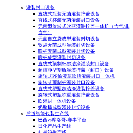
灌装封口设备
直线式瓶装无菌灌装拧盖设备
直线式杯装无菌灌装封口设备
无菌型旋转式吹瓶灌装拧盖一体机（含气/非
含气）
无菌自立袋成型灌装封切设备
软袋无菌成型灌装封切设备
联杯无菌成型灌装封切设备
联杯成型灌装封切设备
直线式预制杯超洁净灌装封口设备
超洁净型塑瓶灌装拧盖（封口）设备
旋转式PP输液瓶吹瓶灌装封口一体机
旋转式预制杯灌装封口设备
直线式塑瓶超洁净灌装拧盖设备
旋转式塑瓶称重灌装拧盖设备
吹灌封一体机设备
奶酪棒成型灌装封切设备
后道智能包装生产线
巴西vs摩洛哥-赛事平台
日化产品生产线
礼品箱生产线