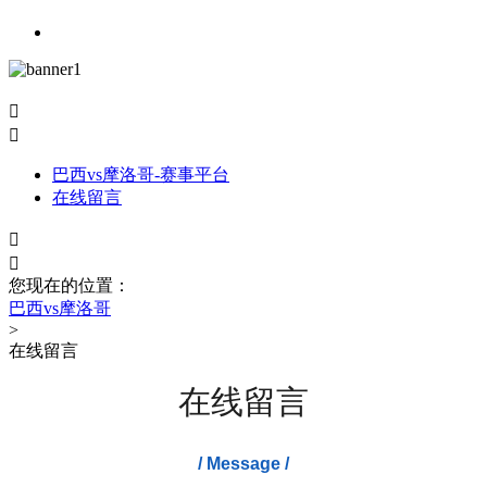


巴西vs摩洛哥-赛事平台
在线留言


您现在的位置：
巴西vs摩洛哥
>
在线留言
在线留言
/ Message /