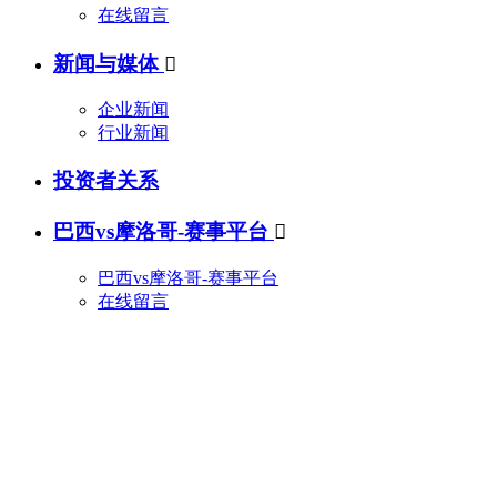
在线留言
新闻与媒体

企业新闻
行业新闻
投资者关系
巴西vs摩洛哥-赛事平台

巴西vs摩洛哥-赛事平台
在线留言