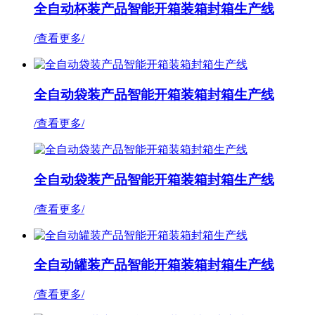
全自动杯装产品智能开箱装箱封箱生产线
/查看更多/
全自动袋装产品智能开箱装箱封箱生产线
/查看更多/
全自动袋装产品智能开箱装箱封箱生产线
/查看更多/
全自动罐装产品智能开箱装箱封箱生产线
/查看更多/