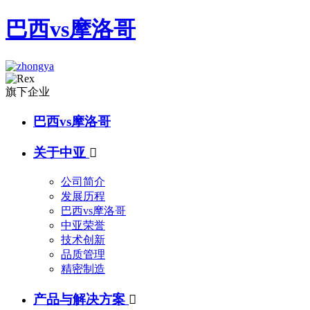
巴西vs摩洛哥
旗下企业
巴西vs摩洛哥
关于中亚

公司简介
发展历程
巴西vs摩洛哥
中亚荣誉
技术创新
品质管理
精密制造
产品与解决方案
