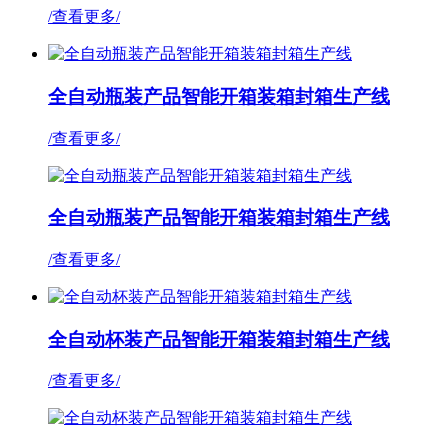
/查看更多/
全自动瓶装产品智能开箱装箱封箱生产线
/查看更多/
全自动瓶装产品智能开箱装箱封箱生产线
/查看更多/
全自动杯装产品智能开箱装箱封箱生产线
/查看更多/