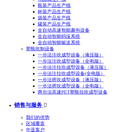
瓶装产品生产线
杯装产品生产线
袋装产品生产线
罐装产品生产线
全自动高速智能裹包设备
全自动智能码垛系统
全自动智能输送系统
塑瓶吹制设备
一步法注吹成型设备（液压版）
一步法注吹成型设备（全电版）
一步法注拉吹成型设备（液压版）
一步法注拉吹成型设备(全电版）
一步法挤吹成型设备（液压版）
一步法挤吹成型设备（全电版）
两步法高速PET塑瓶拉吹成型设备
销售与服务

我们的优势
区域覆盖
中亚客户