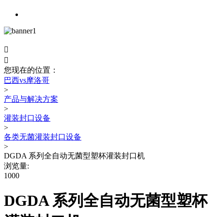


您现在的位置：
巴西vs摩洛哥
>
产品与解决方案
>
灌装封口设备
>
各类无菌灌装封口设备
>
DGDA 系列全自动无菌型塑杯灌装封口机
浏览量:
1000
DGDA 系列全自动无菌型塑杯