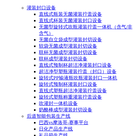
灌装封口设备
直线式瓶装无菌灌装拧盖设备
直线式杯装无菌灌装封口设备
无菌型旋转式吹瓶灌装拧盖一体机（含气/非
含气）
无菌自立袋成型灌装封切设备
软袋无菌成型灌装封切设备
联杯无菌成型灌装封切设备
联杯成型灌装封切设备
直线式预制杯超洁净灌装封口设备
超洁净型塑瓶灌装拧盖（封口）设备
旋转式PP输液瓶吹瓶灌装封口一体机
旋转式预制杯灌装封口设备
直线式塑瓶超洁净灌装拧盖设备
旋转式塑瓶称重灌装拧盖设备
吹灌封一体机设备
奶酪棒成型灌装封切设备
后道智能包装生产线
巴西vs摩洛哥-赛事平台
日化产品生产线
礼品箱生产线