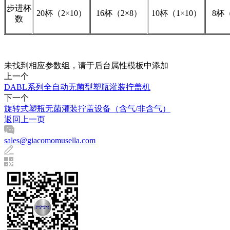
步进杯
20杯（2×10）
16杯（2×8）
10杯（1×10）
8杯（
数
未找到相应参数组，请于后台属性模板中添加
上一个
DABL系列全自动无菌型塑瓶灌装拧盖机
下一个
旋转式塑瓶无菌灌装拧盖设备（含气/非含气）
返回上一页
sales@giacomomusella.com