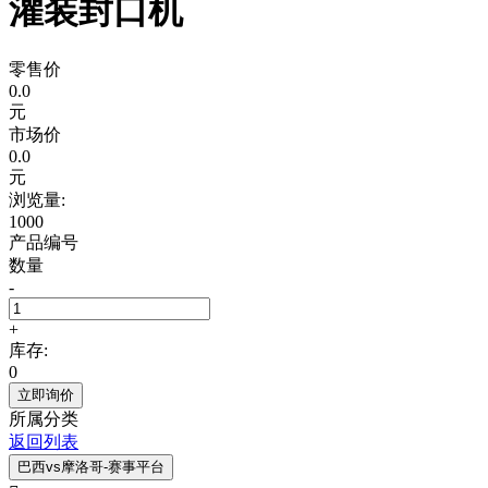
灌装封口机
零售价
0.0
元
市场价
0.0
元
浏览量:
1000
产品编号
数量
-
+
库存:
0
立即询价
所属分类
返回列表
巴西vs摩洛哥-赛事平台