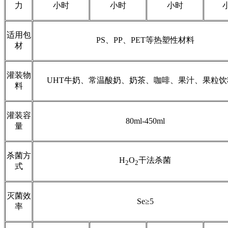
力
小时
小时
小时
适用包
PS、PP、PET等热塑性材料
材
灌装物
UHT牛奶、常温酸奶、奶茶、咖啡、果汁、果粒饮
料
灌装容
80ml-450ml
量
杀菌方
H
O
干法杀菌
2
2
式
灭菌效
Se≥5
率